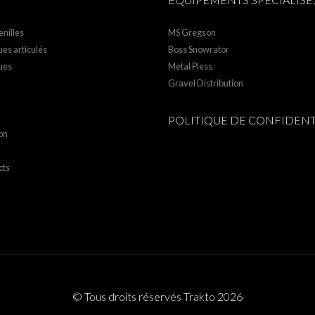
nilles
MS Gregson
es articulés
Boss Snowrator
ues
Metal Pless
Gravel Distribution
POLITIQUE DE CONFIDENT
on
cts
© Tous droits réservés Trakto 2026