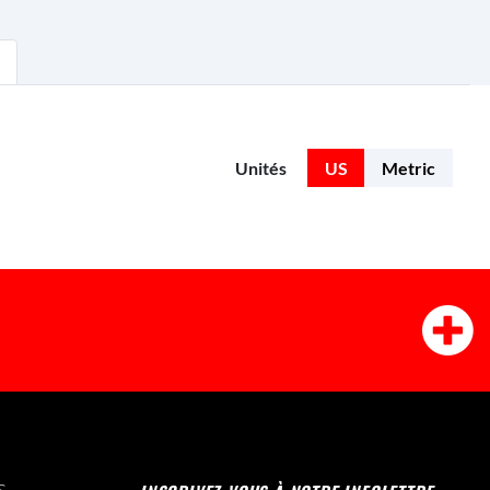
Unités
US
Metric
S