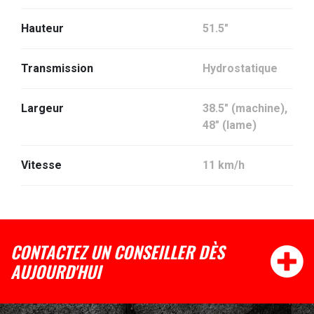
Hauteur
51.5"
Transmission
Hydrostatique
Largeur
38.5" (machine),
48" (lame)
Vitesse
11 km/h
CONTACTEZ UN CONSEILLER DÈS
AUJOURD'HUI