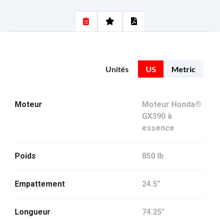
Unités
US
Metric
Moteur
Moteur Honda®
GX390 à
essence
Poids
850 lb
Empattement
24.5"
Longueur
74.25"