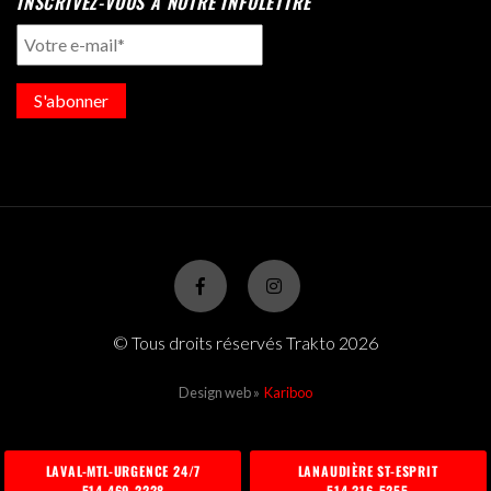
INSCRIVEZ-VOUS À NOTRE INFOLETTRE
S'abonner
© Tous droits réservés Trakto 2026
Design web »
Kariboo
LAVAL-MTL-URGENCE 24/7
LANAUDIÈRE ST-ESPRIT
514 469-2228
514 316-5255