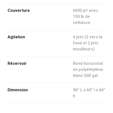
Couverture
6500 pi² avec
150 lb de
cellulose
Agitation
4 jets (2 vers le
fond et 2 jets
mouilleurs)
Réservoir
Rond horizontal
en polyéthylène
blanc 500 gal
Dimension
96” L x 60” l x 66”
h