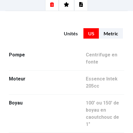
Unités
US
Metric
Pompe
Centrifuge en
fonte
Moteur
Essence Intek
205cc
Boyau
100' ou 150' de
boyau en
caoutchouc de
1"