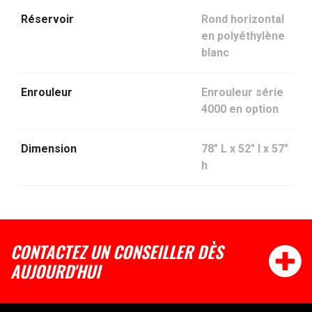
Réservoir
Rond horizontal
en polyéthylène
blanc
Enrouleur
Enrouleur série
4000 en option
Dimension
78" L x 52" l x 57"
h
CONTACTEZ UN CONSEILLER DÈS
AUJOURD'HUI