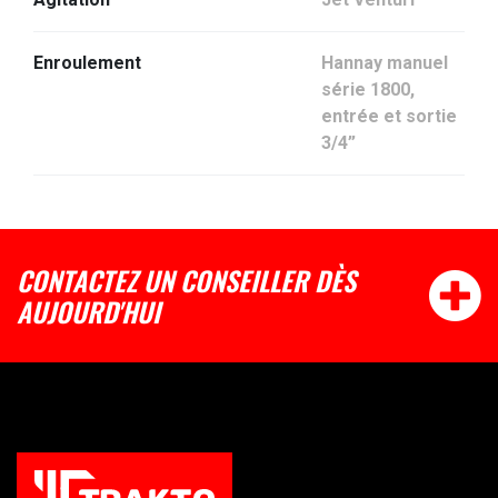
Enroulement
Hannay manuel
série 1800,
entrée et sortie
3/4”
CONTACTEZ UN CONSEILLER DÈS
AUJOURD'HUI