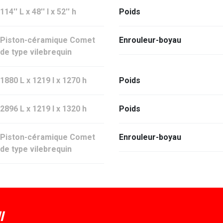
114'' L x 48'' l x 52'' h
Poids
Piston-céramique Comet
Enrouleur-boyau
de type vilebrequin
1880 L x 1219 l x 1270 h
Poids
2896 L x 1219 l x 1320 h
Poids
Piston-céramique Comet
Enrouleur-boyau
de type vilebrequin
I