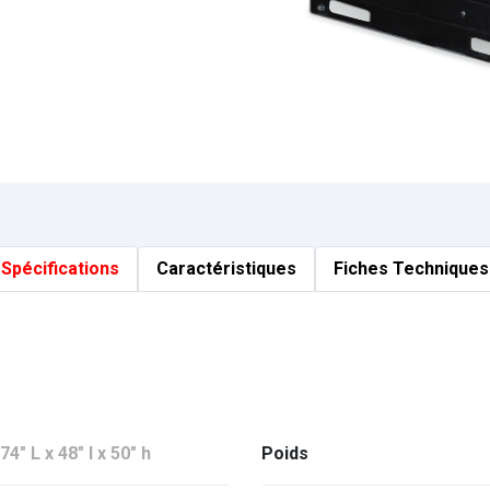
Spécifications
Caractéristiques
Fiches Techniques
74" L x 48" l x 50" h
Poids