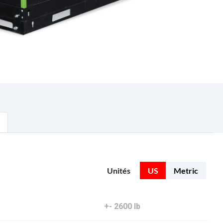
Unités
US
Metric
+- 2600 lb