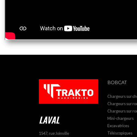
BOBCAT
Chargeurs sur che
Chargeurs sur rou
Chargeurs sur ro
LAVAL
Mini-chargeurs
Excavatrices
Téléscopiques
1547, rue Joinville