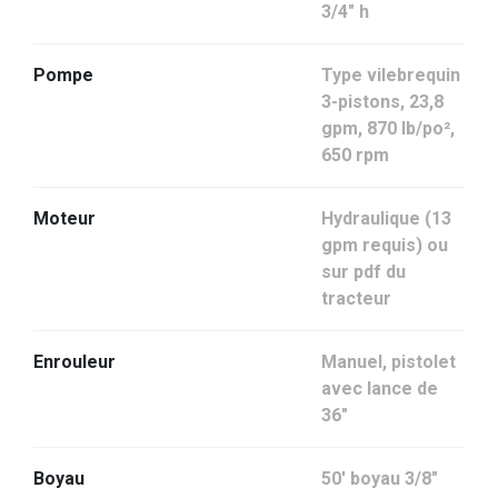
3/4" h
Pompe
Type vilebrequin
3-pistons, 23,8
gpm, 870 lb/po²,
650 rpm
Moteur
Hydraulique (13
gpm requis) ou
sur pdf du
tracteur
Enrouleur
Manuel, pistolet
avec lance de
36″
Boyau
50′ boyau 3/8″