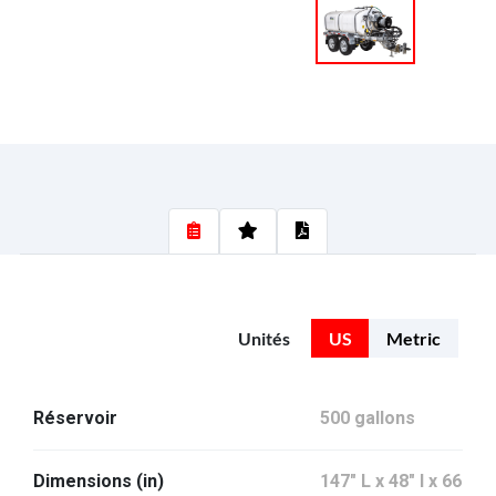
Unités
US
Metric
Réservoir
500 gallons
Dimensions (in)
147" L x 48" l x 66