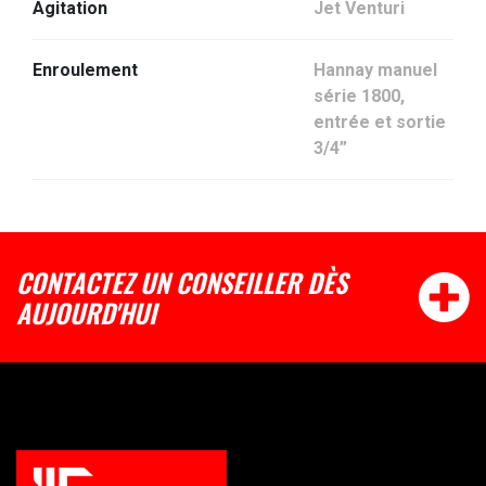
Agitation
Jet Venturi
Enroulement
Hannay manuel
série 1800,
entrée et sortie
3/4”
CONTACTEZ UN CONSEILLER DÈS
AUJOURD'HUI