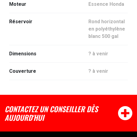
Moteur
Essence Honda
Réservoir
Rond horizontal
en polyéthylène
blanc 500 gal
Dimensions
? à venir
Couverture
? à venir
CONTACTEZ UN CONSEILLER DÈS
AUJOURD'HUI