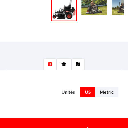
Unités
US
Metric