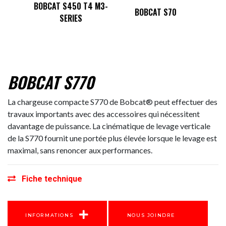
BOBC
BOBCAT S450 T4 M3-
850
BOBCAT S70
SERIES
BOBCAT S770
La chargeuse compacte S770 de Bobcat® peut effectuer des
travaux importants avec des accessoires qui nécessitent
davantage de puissance. La cinématique de levage verticale
de la S770 fournit une portée plus élevée lorsque le levage est
maximal, sans renoncer aux performances.
Fiche technique
INFORMATIONS
NOUS JOINDRE