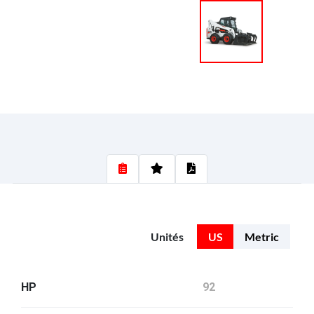
Unités
US
Metric
HP
92