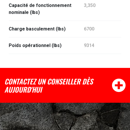
Capacité de fonctionnement
3,350
nominale (lbs)
Charge basculement (lbs)
6700
Poids opérationnel (lbs)
9314
CONTACTEZ UN CONSEILLER DÈS
AUJOURD'HUI